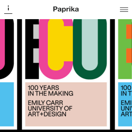
Emily Carr University of Art+Design
100ᵉ anniversaire – Emily Carr
University of Art+Design
Campagne
Campaign
,
À l’occasion du 100ᵉ anniversaire de Emily Carr
University of Art + Design, Paprika signe une campagne
nationale qui réaffirme le rôle de l’université comme
leader en art et design au Canada.
Pensée à travers une série d’ateliers stratégiques et
créatifs menés avec les comités du centenaire et de