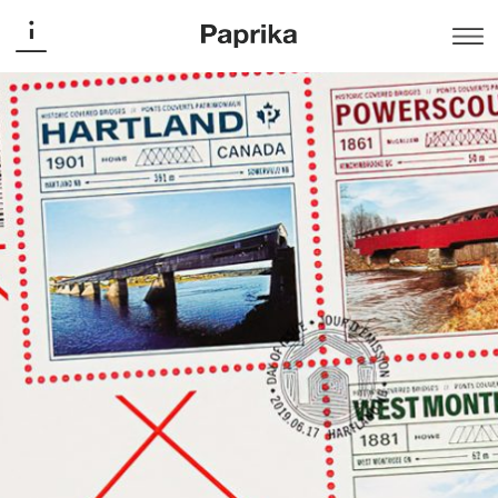
Postes Canada
Les ponts couverts
Timbre
Création d’une série de cinq timbres, d’un livret et d’une
enveloppe First Day officielle sur le thème des ponts
couverts au Canada. La surface du timbre a été traitée
comme une microfiche d’information, afin de présenter
des éléments historiques et géographiques. Les
charpentes sont représentées comme des structures
schématiques. La touche vintage de l’assemblage
typographique avec des couleurs et des photos donne