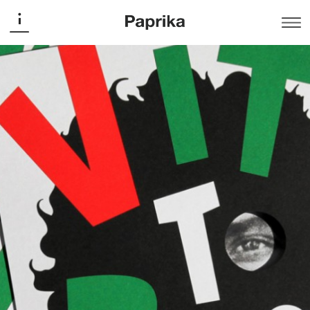
Musée McCord
Musée McCord / Dans l’oeil de
Vittorio
Édition
Un livre de Marc H. Choko qui rend hommage à
l’ampleur de l’oeuvre de cet artiste de grand talent qui a
régné durant trois décennies sur l’affiche au Québec et
au Canada. Une collaboration du Musée McCord et de
Juniper Publishing.