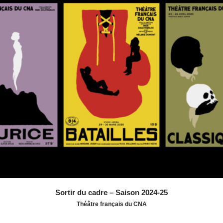
l’imagination et utilisant une palette restreinte de deux ou
trois tonalités. La typographie, minimaliste et brute,
renforce cette approche visuelle nostalgique. En alliant
tradition et modernité, la campagne offre une
perspective à la fois intemporelle et actuelle.
Distinctions :
IDÉA 2025 - Prix Argent dans la catégorie
Communication - Affiches (série)
ADCC 2025 - Prix Argent dans la catégorie Affiches
ADCC 2025 - Prix Argent dans la catégorie Graphic
Design Illustration
Sortir du cadre – Saison 2024-25
Théâtre français du CNA