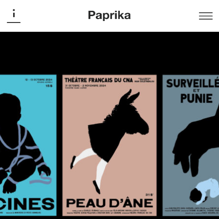
Théâtre français du CNA
Sortir du cadre – Saison 2024-25
Affiche
Campagne
,
La saison 2024-2025 du Théâtre français du CNA est
une invitation à sortir, non seulement de la maison, mais
aussi des cadres qui nous immobilisent. Cette nouvelle
campagne s’inspire du travail des frères Beggarstaff de
la fin du 19e siècle, rendant hommage à l’esthétique des
affiches d’époque. Les affiches présentent des
illustrations de Gérard Dubois sous forme de taches
presque iconographiques, laissant libre cours à